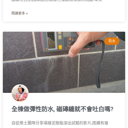
閱讀更多 »
防水
全棟做彈性防水, 磁磚縫就不會吐白嗎?
自從樂土團隊分享填縫泥樹脂溶出試驗的影片,陸續有幾