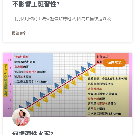
不影響工班習性?
目前使用軟底工法來施做貼磚地坪, 因為具備快速以及
閱讀更多 »
彈性水泥
何謂彈性水泥?