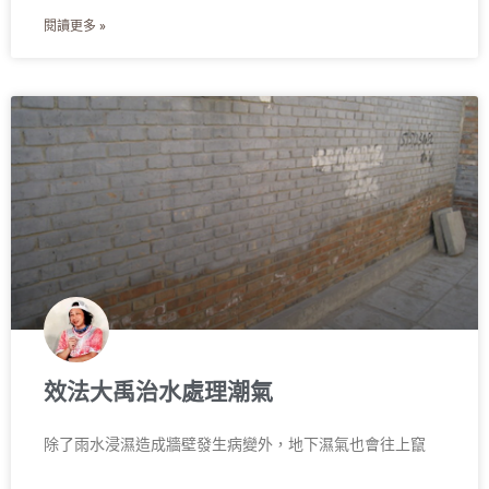
閱讀更多 »
效法大禹治水處理潮氣
除了雨水浸濕造成牆壁發生病變外，地下濕氣也會往上竄