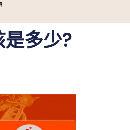
網
是多少?