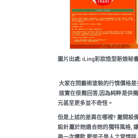
圖片出處: iLing彩妝造型新娘秘書 https:
大家在問藝術塗裝的行情價格是
這實在很難回答,因為純粹是供需的問
元甚至更多並不奇怪。
但是上述的差異在哪裡? 撇開設備
設計屬於她適合她的獨特風格, 讓
再一次讚歎,愛面子是人之常情咩