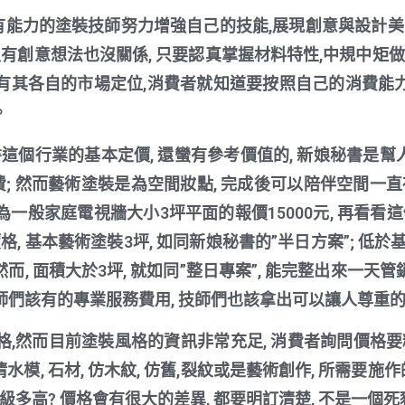
有能力的塗裝技師努力增強自己的技能,展現創意與設計美
沒有創意想法也沒關係, 只要認真掌握材料特性,中規中矩做
其各自的市場定位,消費者就知道要按照自己的消費能力,
。
這個行業的基本定價, 還蠻有參考價值的, 新娘秘書是幫人
費; 然而藝術塗裝是為空間妝點, 完成後可以陪伴空間一
一般家庭電視牆大小3坪平面的報價15000元, 再看看這
, 基本藝術塗裝3坪, 如同新娘秘書的”半日方案”; 低於基本
而, 面積大於3坪, 就如同”整日專案”, 能完整出來一天管
們該有的專業服務費用, 技師們也該拿出可以讓人尊重
,然而目前塗裝風格的資訊非常充足, 消費者詢問價格要
清水模, 石材, 仿木紋, 仿舊,裂紋或是藝術創作, 所需要
級多高? 價格會有很大的差異, 都要明訂清楚, 不是一個死