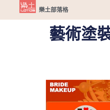
樂土部落格
藝術塗