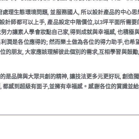
處理生態環境問題, 並服務國人, 所以設計產品的中心思想是
, 設計師都可以上手, 產品設定中階價位,以3坪平面所需要的
我努力讓素人學會妝點自己家,得到成就與幸福感, 也積極
與利潤是各位應得的; 然而樂土做為各位的得力助手,也
的朋友, 大家應該理解彼此個別的需求,互相學習與鼓勵,技術越
的是品牌與大眾共創的精神, 讓技法更多元更好玩, 創造
師, 都感到超級有面子,並擁有幸福感。感謝各位的賞識並給