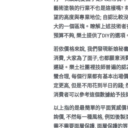
藝術塗裝的行業不也是這樣嗎? 
望的高度與專業地位; 自認比較
大的一個區塊。瞭解上述技術者有
預算不夠, 樂土提供了DIY的選項
若依價格來說, 我們發現新娘秘書
消費, 大家為了面子,也都願意消
遲疑。樂土社團裡技師普遍的認為
蠻合理, 每個行業都有基本出場價格
定更高, 但是不用花到半日的錢; 然
消費者可以參考這個數據給予技師
以上指的是最簡單的平面質感價格
詢價, 不然每一種風格, 例如後製
需不需要面層保護, 面層保護的等