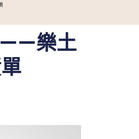
網
——樂土
績單