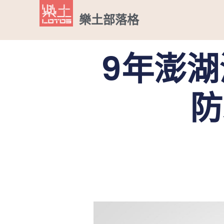
樂土部落格
9年澎
防