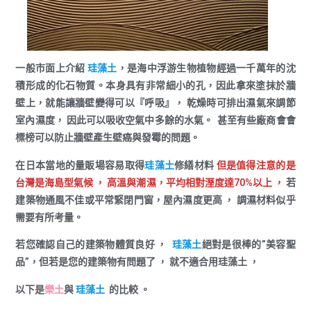
一般市面上介紹
珪藻土
，是海中浮游生物植物經過一千萬年的沈
積形成的化石物質。本身具有非常細小的孔，因此拿來塗抹於牆
壁上，就能讓牆壁變得可以『呼吸』， 乾燥時可排出濕氣來調節
室內濕度， 因此可以吸收空氣中多餘的水氣。 甚至有些廠商會會
標榜可以防止牆壁產生壁癌與發霉的問題。
在日本當地的量販場容易取得
珪藻土
修繕材料
但是值得注意的是
台灣是海島型氣候 ， 高溫與潮濕，平均相對溼度達70%以上 ，
若
建築物通風不佳或平常緊閉門窗，屋內濕度更高 ， 調濕材料似乎
需要有所考量。
若您確認自己的建築物體質良好 ，
珪藻土
絕對是很棒的”美容聖
品”，但若是您的建築物有問題了 ， 就不適合用珪藻土 ，
以下是
樂土
與
珪藻土
的比較 。