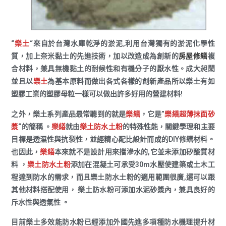
“
樂土
“來自於台灣水庫乾淨的淤泥,利用台灣獨有的淤泥化學性
質，加上奈米黏土的先進技術，加以改造成為創新的
房屋修繕
複
合材料，兼具無機黏土的耐候性和有機分子的厭水性。成大昶閎
並且以
樂土
為基本原料而做出各式各樣的創新產品所以樂土有如
塑膠工業的塑膠母粒一樣可以做出許多好用的營建材料!
之外，樂土系列產品最常聽到的就是
樂繕
，它是”
樂繕超薄抹面砂
漿
“的簡稱 。
樂繕
就由
樂土防水土粉
的特殊性能，關鍵學理和主要
目標是透濕性與抗裂性，並經精心配比設計而成的DIY修繕材料。
也因此，
樂繕
本來就不是設計用來擋滲水的,它並未添加矽酸質材
料 ，
樂土防水土粉
添加在混凝土可承受30m水壓使建築或土木工
程達到防水的需求，而且樂土防水土粉的適用範圍很廣,還可以跟
其他材料搭配使用， 樂土防水粉可添加水泥砂漿內，兼具良好的
斥水性與透氣性 。
目前樂土多效能防水粉已經添加外國先進多項種防水機理提升材