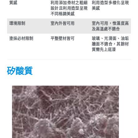
質感
利用添加骨材之粗細
利用造型多樣化呈現
設計且利用造型呈現
美感
不同格調美感
環境限制
室內外皆可用
室內可用，惟濕度高
及高溫處不適合
塗抹必材限制
平整壁材皆可
玻璃、光滑面、油垢
牆面不適合，其餘材
質需先上底漆
矽酸質