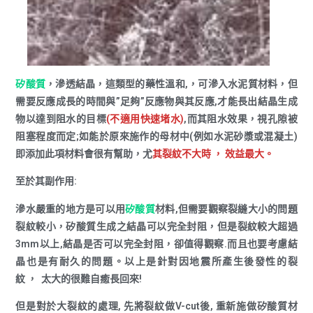
矽酸質
，滲透結晶，這類型的藥性溫和,，可滲入水泥質材料，但
需要反應成長的時間與”足夠”反應物與其反應,才能長出結晶生成
物以達到阻水的目標
(不適用快速堵水)
,而其阻水效果，視孔隙被
阻塞程度而定;如能於原來施作的母材中(例如水泥砂漿或混凝土)
即添加此項材料會很有幫助，尤
其裂紋不大時 ， 效益最大。
至於其副作用:
滲水嚴重的地方是可以用
矽酸質
材料,但需要觀察裂縫大小的問題
裂紋較小，矽酸質生成之結晶可以完全封阻，但是裂紋較大超過
3mm以上,結晶是否可以完全封阻，卻值得觀察.而且也要考慮結
晶也是有耐久的問題。以上是針對因地震所產生後發性的裂
紋 ， 太大的很難自癒長回來!
但是對於大裂紋的處理, 先將裂紋做V-cut後, 重新施做矽酸質材