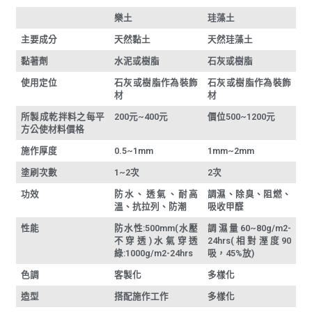
樂土
珪藻土
主要成分
天然黏土
天然珪藻土
黏著劑
水泥或樹脂
石灰或樹脂
使用定位
石灰或樹脂作為裝飾
石灰或樹脂作為裝飾
材
材
所製成乾拌料之每平
200元~400元
價位500~1200元
方公使材料價格
施作厚度
0.5~1mm
1mm~2mm
塗刷次數
1~2次
2次
功效
防水、透氣、耐高
調濕、除臭、阻燃、
溫、抗拉列、防潮
吸收甲醛
性能
防水性:500mm(水壓
調濕量60~80g/m2-
不穿透)水氣穿透
24hrs(相對溼度90
綠:1000g/m2-24hrs
吸，45%放)
色調
客製化
多樣化
造型
搭配施作工作
多樣化