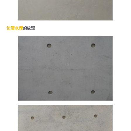
仿清水模
的紋理