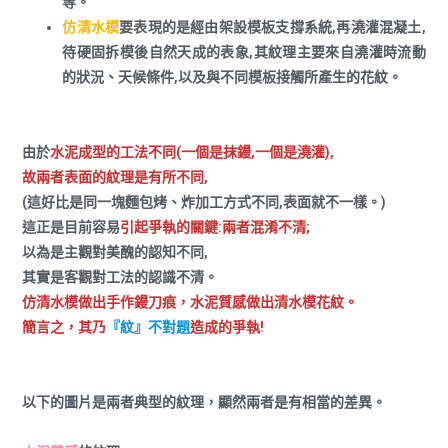
等。
仿清水模
要表現的是經由架設模板支撐系統,再澆灌混凝土,
待硬固拆模後自然天成的表象,其紋理主要來自澆灌時流動
的狀況、天候條件,以及與不同模板接觸所產生的花紋。
由於
水泥成型的工法不同(一個是抹鏝,一個是澆灌),
故兩者表面的紋理是有所不同,
(這好比是同一塊麵包烤、炸加工方式不同,表面就不一樣。)
這正是目前容易
引起爭執的關鍵:兩者混淆不清;
以為是主觀對美醜的認知不同,
其實是客觀對工法的認識不清。
仿清水模做出手作鏝刀痕，水泥質感做出清水模花紋。
簡言之，其乃
『紋』不對題
造成的爭執!
以下的圖片是兩者典型的紋理，顯然兩者是有相當的差異。