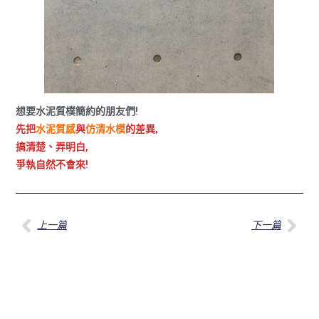
想要水泥質樸簡約的朋友們!
先把
水泥質感
與
仿清水模
的差異,
搞清楚、弄明白,
爭執自然不會來!
上一篇
下一篇