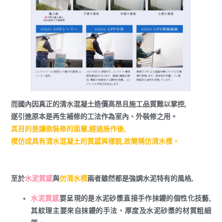
而國內因真正的清水混凝土造價高昂且施工品質難以掌控,
遂引進原本是再生補修的工法作為室內、外裝修之用。
其目的是讓欲裝修的面層,經過施作後,
模仿成具有清水混凝土的質感與樣貌,故簡稱仿清水模。
至於
水泥質感
與
仿清水模
兩者雖然都是強調水泥特有的風格,
水泥質感
要呈現的是水泥砂漿直接手作抹鏝的個性化技藝,
其紋理主要來自抹鏝的手法、厚度及水泥砂漿的材質粗細