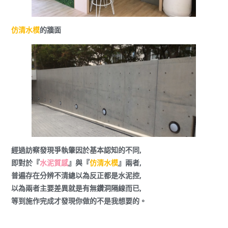
仿清水模
的牆面
經過訪察發現爭執肇因於基本認知的不同,
即對於『
水泥質感
』與『
仿清水模
』兩者,
普遍存在分辨不清總以為反正都是水泥控,
以為兩者主要差異就是有無鑽洞隔線而已,
等到施作完成才發現你做的不是我想要的。