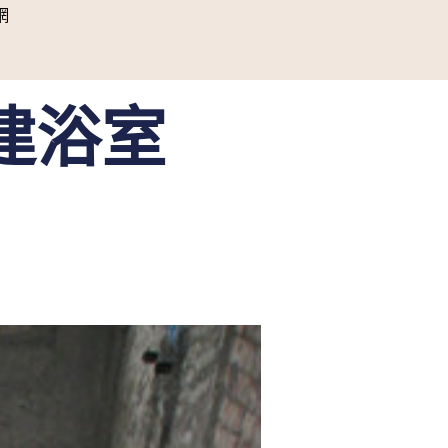
網
建浴室