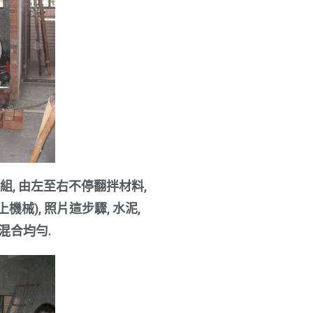
一組, 由左至右不停翻拌材料,
械), 照片這步驟, 水泥,
混合均勻.