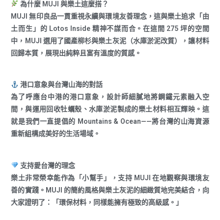
為什麼 MUJI 與樂土這麼搭？
MUJI 無印良品一貫重視永續與環境友善理念，這與樂土追求「由
土而生」的 Lotos Inside 精神不謀而合。在這間 275 坪的空間
中，MUJI 選用了國產柳杉與樂土灰泥（水庫淤泥改質），讓材料
回歸本質，展現出純粹且富有溫度的質感。
港口意象與台灣山海的對話
為了呼應台中港的港口意象，設計師細膩地將鋼鐵元素融入空
間，與運用回收牡蠣殼、水庫淤泥製成的樂土材料相互輝映。這
就是我們一直提倡的 Mountains & Ocean——將台灣的山海資源
重新組構成美好的生活場域。
支持愛台灣的理念
樂土非常榮幸能作為「小幫手」，支持 MUJI 在地觀察與環境友
善的實踐。MUJI 的簡約風格與樂土灰泥的細緻質地完美結合，向
大家證明了：「環保材料，同樣能擁有極致的高級感。」