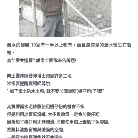
漏水的經驗,10家有一半以上都有，而且最常見的漏水發生在窗
框，
為什麼會這樣? 讓樂土團隊來告訴您!
樂土團隊跟著郭博士跑過許多工地,
常常要提醒現場師傅說:
” 加了樂土防水土粉, 就不要加潤滑粉(機仔粉)了嘿!”
其實壁面水泥砂漿使用機仔粉的機會不多,
但是利用於窗框填縫, 大多數師傅一定會加機仔粉,
因為加了機仔粉才夠潤滑, 才能使用如上圖橘子色唧筒,
將漿料灌飽窗框與壁面的空間,
一般認為這樣灌飽就不會漏水,