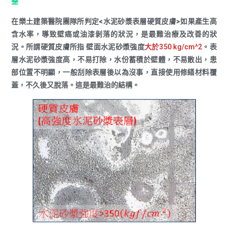
整
在樂土建築醫院團隊所判定
<水泥砂漿表層硬質皮膚>
如果產生高
含水率，導致壁癌或油漆剝落的狀況，是最難治療及改善的狀
況。所謂硬質皮膚所指 壁面水泥砂漿強度
大於350 kg/cm^2
。表
層水泥砂漿強度高，不易打除，水份蓄積於壁體，不易散出，患
部位置不明顯，一般刮除表層後以為沒事，直接使用修繕材料覆
蓋，不久後又脫落。這是最難治的結構。