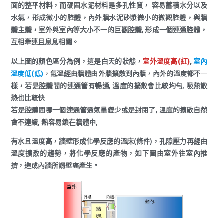
面的整平材料，而硬固水泥材料是多孔性質， 容易蓄積水分以及
水氣，形成微小的腔體，內外牆水泥砂漿微小的微觀腔體，與牆
體主體，室外與室內等大小不一的巨觀腔體, 形成一個連通腔體，
互相牽連且息息相關。
以上圖的顏色區分為例，這是白天的狀態，
室外溫度高(紅)
,
室內
溫度低(低)
，
氣溫經由牆體由外牆擴散到內牆，內外的溫度都不一
樣，若是腔體間的連通管有暢通, 溫度的擴散會比較均勻, 吸熱散
熱也比較快
若是腔體間哪一個連通管通氣量變少或是封閉了, 溫度的擴散自然
會不連續, 熱容易鎖在牆體中,
有水且溫度高，牆壁形成化學反應的溫床(條件)，孔隙壓力再經由
溫度擴散的趨勢，將化學反應的產物，如下圖由室外往室內推
擠，造成內牆所謂壁癌產生。