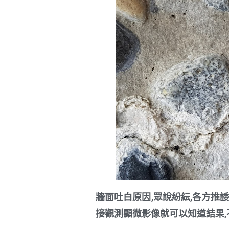
牆面吐白原因,眾說紛紜,各方推
接觀測顯微影像就可以知道結果,