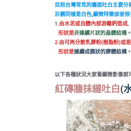
目前台灣常見的牆面吐白主要分兩
巨觀同樣是白色,顯微特徵卻差很
1
.由水泥或自體內部游離鈣造成,
形狀是
非連續片狀的晶體結構
2.由可再分散乳膠粉(樹脂粉)或
形狀是
連續成膜狀的膠體結構
以下各種狀況大家看顯微影像就
紅磚牆抹縫吐白
(