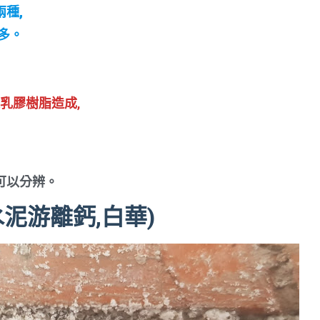
種,
多。
。
是乳膠樹脂造成,
。
可以分辨。
水泥游離鈣,白華)