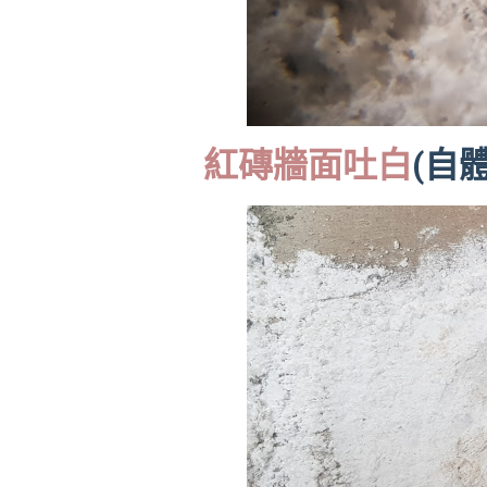
紅磚牆面吐白
(自