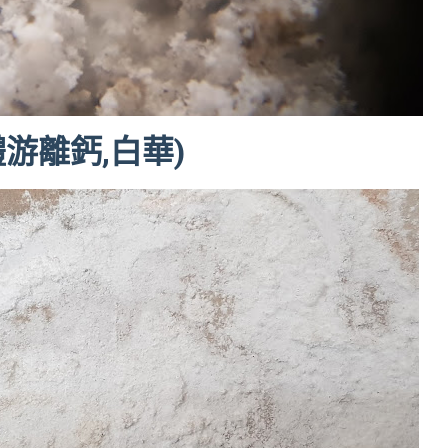
體游離鈣,白華)